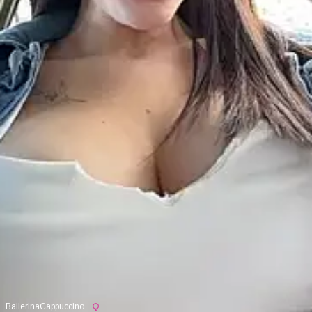
BallerinaCappuccino_